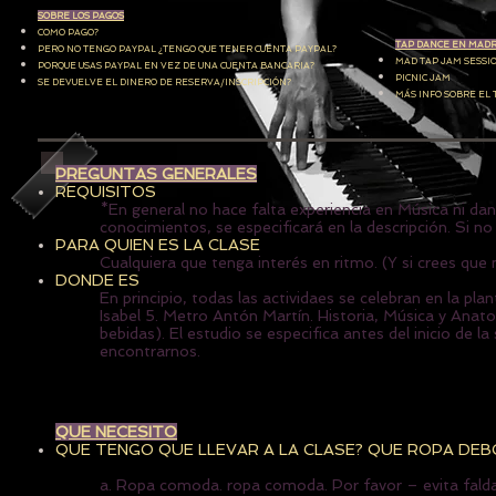
SOBRE LOS PAGOS
COMO PAGO?
TAP DANCE EN MADRI
PERO NO TENGO PAYPAL ¿TENGO QUE TENER CUENTA PAYPAL?
MAD TAP JAM SESSI
PORQUE USAS PAYPAL EN VEZ DE UNA CUENTA BANCARIA?
PICNIC JAM
SE DEVUELVE EL DINERO DE RESERVA/INSCRIPCIÓN?
MÁS INFO SOBRE EL
PREGUNTAS GENERALES
REQUISITOS
*En general no hace falta experiencia en Música ni da
conocimientos, se especificará en la descripción. Si no 
PARA QUIEN ES LA CLASE
Cualquiera que tenga interés en ritmo. (Y si crees qu
DONDE ES
En principio, todas las actividaes se celebran en la p
Isabel 5. Metro Antón Martín. Historia, Música y Anat
bebidas). El estudio se especifica antes del inicio de
encontrarnos.
QUE NECESITO
QUE TENGO QUE LLEVAR A LA CLASE? QUE ROPA DEB
a. Ropa comoda. ropa comoda. Por favor – evita fal