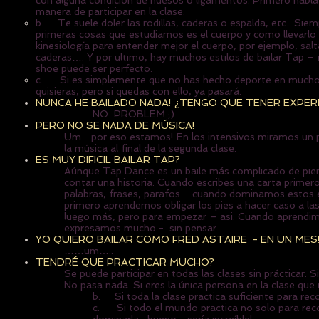
con alguna condición de huesos o ligamentos. Primero habla 
manera de participar en la clase.
b. Te suele doler las rodillas, caderas o espalda, etc. Sie
primeras cosas que estudiamos es el cuerpo y como llevar
kinesiología para entender mejor el cuerpo, por ejemplo, sa
caderas…. Y por ultimo, hay muchos estilos de bailar Tap – 
shoe puede ser perfecto.
c. Si es simplemente que no has hecho deporte en mucho, n
quisieras, pero si quedas con ello, ya pasará.
NUNCA HE BAILADO NADA! ¿TENGO QUE TENER EXPERI
NO PROBLEM ;)
PERO NO SE NADA DE MÚSICA!
Um…por eso estamos! En los intensivos miramos un poq
la música al final de la segunda clase.
ES MUY DIFICIL BAILAR TAP?
Aúnque Tap Dance es un baile más complicado de pien
contar una historia. Cuando escribes una carta prime
palabras, frases, parafos….cuando dominamos estos 
primero aprendemos obligar los pies a hacer caso a la
luego más, pero para empezar – asi. Cuando aprendimos 
expresamos mucho - sin pensar.
YO QUIERO BAILAR COMO FRED ASTAIRE - EN UN MES
……um…..
TENDRÉ QUE PRACTICAR MUCHO?
Se puede participar en todas las clases sin prácticar. 
No pasa nada. Si eres la única persona en la clase que n
b. Si toda la clase practica suficiente para rec
c. Si todo el mundo practica no solo para record