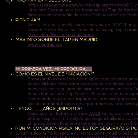
MAD TAP JAM SESSIONS
https://sites.google.com/a/madtap.org/madtap001
Una Jam Session para los bailarines de Tap de Madrid.
directo y en compañía de otros "claqueteros" de Madr
PICNIC JAM
Por la falta de Jam Session el verano de 2010, Laura 
Parque Retiro. Estas sesiones de de swing, tap, comid
Picnic Jam Session en Facebook
MÁS INFO SOBRE EL TAP EN MADRID
www.madtap.org
MI PRIMERA VEZ, MI PREOCUPA…..
COMO ES EL NIVEL DE “INICIACIÓN”?
Empezando desde cero con ningún conocimiento anter
dance. Ni hace falta tener zapatos de tap dance si no 
nuevas clases regulares de Iniciación empiezan cada O
nunca han bailado Tap Dance. Si tienes algo de experie
recomienda mucho participar en el intensivo para aver
sesión semanal. Finales de septiembre hay intensivos p
TENGO____AÑOS ¿IMPORTA?
Claro que no! Echa un vistazo
AQUÍ.
En esta escena de
último respiro, Jimmy slyde que seguía bailando con 
un grupo específicamente para gente joven – mas bien 
POR MI CONDICIÓN FÍSICA, NO ESTOY SEGURA/O SI P
Si tu médico te ha avisado a no saltar, poner mucho peso en u