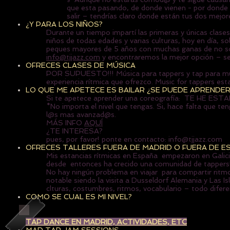
que esta pasando, de donde vienen - por donde 
salir – tendrías claro donde están tus dos mejo
¿Y PARA LOS NIÑOS?
Durante un tiempo impartí las primeras y únicas clase
niños de todas edades y varias culturas, hoy en día, so
peques mayores de 5 años con muchas ganas de no solo
info@tjjazz.com
y encontraremos la mejor opción – s
OFRECES CLASES DE MÚSICA
POR SUPUESTO!!! Música para tappers y tap para mús
experiencia rítmica que ofrezco. Music for tappers est
LO QUE ME APETECE ES BAILAR ¿SE PUEDE APREND
Si te apetece aprender una coreografía: TE HE E
*No importa el nivel que tengas. Si, hace falta que te
l@s mas avanzad@s.
MÁS INFO
AQUÍ
¿TE INTERESA?
pues, por favor! ponte en contacto:
info@tjjazz.com
OFRECES TALLERES FUERA DE MADRID O FUERA DE E
Mis estancias rítmicas en España empezaron en Galici
desde entonces ha crecido una comunidad de tappers
No hay ningún problema en viajar para compartir rit
notable siendo la visita a Dusseldorf Alemania y Las I
clturas, costumbres, ritmos, vocabulario – todo difere
COMO SE CUAL ES MI NIVEL?
TAP DANCE EN MADRID, ACTIVIDADES, ETC