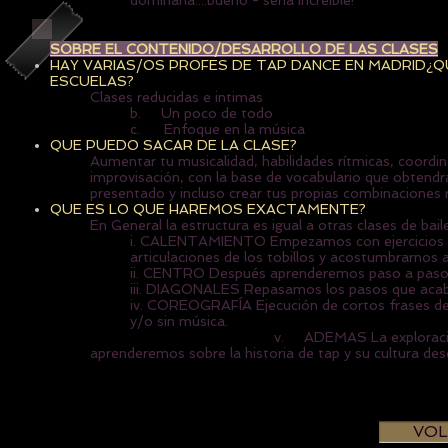
dominarla....bueno - sería increíble!
SOBRE EL CONTENIDO/DESARROLLO DE LAS CLASES
HAY VARIAS/OS PROFES DE TAP DANCE EN MADRID¿
ESCUELAS?
Clases reducidas e intimas
b. Un poco de todo
c. Enfoque en la música
QUE PUEDO SACAR DE LA CLASE?
Aumentar tu musicalidad, habilidades rítmicas, coordin
improvisación, con la base de vocabulario que obtendrá
presentado y incluso crear tus propias combinaciones r
QUE ES LO QUE HAREMOS EXACTAMENTE?
En General la estructura es igual a otras clases de ba
i. CALENTAMIENTO Empezamos con ejercicios muy 
articulaciones de los tobillos y acostumbrarnos 
ii. CENTRO Después aprenderemos paso a paso l
iii. DIAGONALES Repasamos los pasos que acaba
iv. COREOGRAFÍA Ejecución de cortos frases de r
y/o sin música.
v. ADEMAS La exploración y experimentac
aprenderemos sobre la historia de tap y su cultura de
VOL