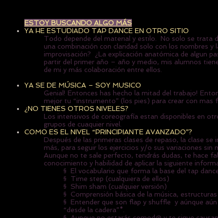
ESTOY BUSCANDO ALGO MÁS
YA HE ESTUDIADO TAP DANCE EN OTRO SITIO
Todo depende del material y estilo. No solo se trata d
una combinación con claridad solo con los nombres y l
improvisación? ¿La explicación anatómica de algun pa
partir del primer año – año y medio, mis alumnos tien
de mi y más colaboración entre ellos.
YA SE DE MÚSICA – SOY MUSICO
Genial! Entonces has hecho la mitad del trabajo! Ent
mejor tu “instrumento” (los pies) para crear con mas fa
¿NO TIENES OTROS NIVELES?
Los intensivos de coreografía estan disponibles en otr
grupos de cuaquier nivel.
COMO ES EL NIVEL “PRINCIPIANTE AVANZADO”?
Después de las primeras clases de repaso, la clase se
más, para seguir los ejercicios y/o sus variaciones sin
Aunque no te sale perfecto, tendrás dudas, te hace fal
conocimiento y habilidad de aplicar la siguiente inform
§ El vocabulario que forma la base del tap dance (
§ Time step (cualquiera de ellos)
§ Shim sham (cualquier versión)
§ Comprensión básica de la música, estructuras 
§ Entender que son flap y shuffle y aúnque aú
“desde la cadera”*.
§ Aunque no estarás comod@ y te sigue causando p