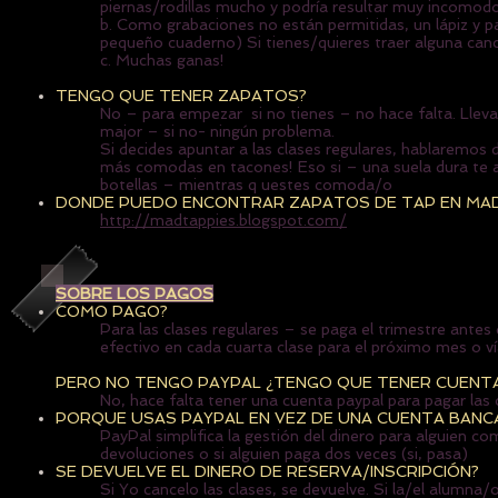
piernas/rodillas mucho y podría resultar muy incomodo
b. Como grabaciones no están permitidas, un lápiz y p
pequeño cuaderno) Si tienes/quieres traer alguna canc
c. Muchas ganas!
TENGO QUE TENER ZAPATOS?
No – para empezar si no tienes – no hace falta. Lleva
major – si no- ningún problema.
Si decides apuntar a las clases regulares, hablaremo
más comodas en tacones! Eso si – una suela dura te a
botellas – mientras q uestes comoda/o
DONDE PUEDO ENCONTRAR ZAPATOS DE TAP EN MA
http://madtappies.blogspot.com/
SOBRE LOS PAGOS
COMO PAGO?
Para las clases regulares – se paga el trimestre antes
efectivo en cada cuarta clase para el próximo mes o v
PERO NO TENGO PAYPAL ¿TENGO QUE TENER CUENT
No, hace falta tener una cuenta paypal para pagar las 
PORQUE USAS PAYPAL EN VEZ DE UNA CUENTA BANC
PayPal simplifica la gestión del dinero para alguien c
devoluciones o si alguien paga dos veces (si, pasa)
SE DEVUELVE EL DINERO DE RESERVA/INSCRIPCIÓN?
Si Yo cancelo las clases, se devuelve. Si la/el alumna/